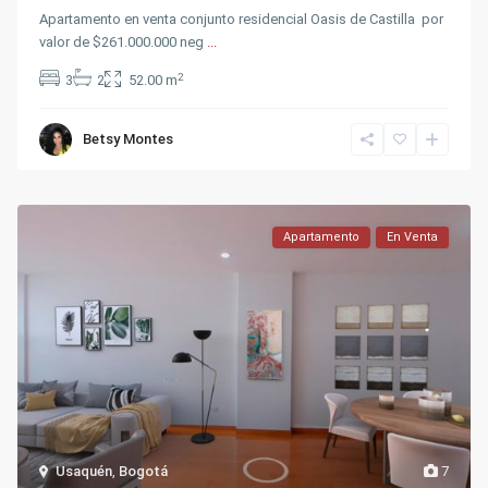
Apartamento en venta conjunto residencial Oasis de Castilla por
valor de $261.000.000 neg
...
2
3
2
52.00 m
Betsy Montes
Apartamento
En Venta
Usaquén
,
Bogotá
7