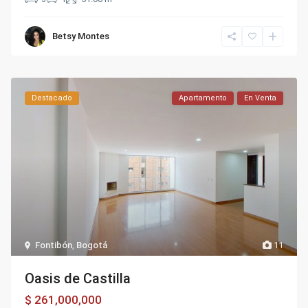
Betsy Montes
Destacado
Apartamento
En Venta
Fontibón
,
Bogotá
11
Oasis de Castilla
$ 261,000,000