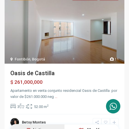
Fontibón
,
Bogotá
11
Oasis de Castilla
$ 261,000,000
Apartamento en venta conjunto residencial Oasis de Castilla por
valor de $261.000.000 neg
...
2
3
2
52.00 m
Betsy Montes